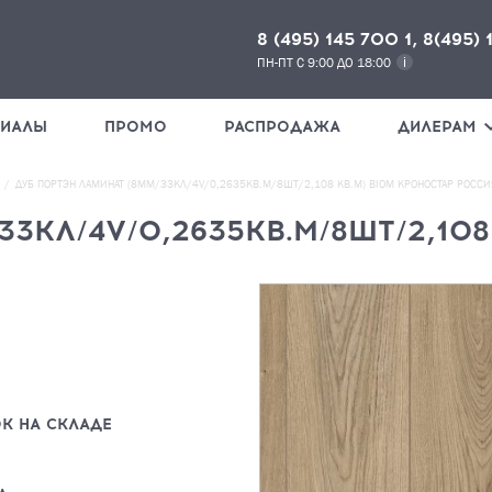
8 (495) 145 700 1, 8(495) 
ПН-ПТ С 9:00 ДО 18:00
РИАЛЫ
ПРОМО
РАСПРОДАЖА
ДИЛЕРАМ
ДУБ ПОРТЭН ЛАМИНАТ (8ММ/33КЛ/4V/0,2635КВ.М/8ШТ/2,108 КВ.М) BIOM КРОНОСТАР РОССИ
3КЛ/4V/0,2635КВ.М/8ШТ/2,108
НАЖМИ
К НА СКЛАДЕ