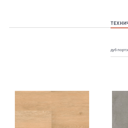
ТЕХНИ
дуб портэ