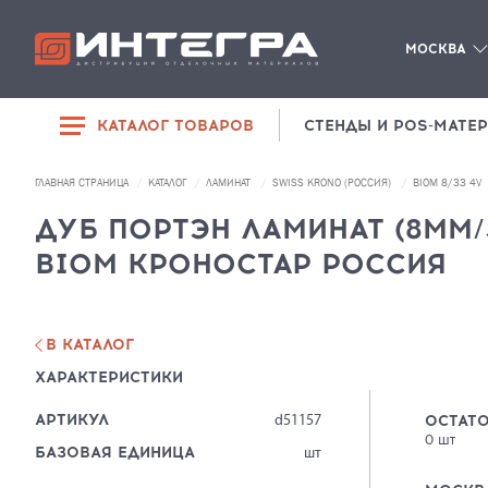
МОСКВА
КАТАЛОГ ТОВАРОВ
СТЕНДЫ И POS-МАТЕ
РАСПРОДАЖА
ГЛАВНАЯ СТРАНИЦА
КАТАЛОГ
ЛАМИНАТ
SWISS KRONO (РОССИЯ)
BIOM 8/33 4V
SPC-ЛАМИНАТ
ДИЛЕРАМ
ДУБ ПОРТЭН ЛАМИНАТ (8ММ/3
ЛАМИНАТ
BIOM КРОНОСТАР РОССИЯ
О КОМПАНИИ
ЛИНОЛЕУМ
КОНТАКТЫ
ПЛИНТУСЫ И
КОМПЛЕКТУЮЩИЕ
В КАТАЛОГ
ХАРАКТЕРИСТИКИ
СОПУТСТВУЮЩИЕ
ТОВАРЫ
АРТИКУЛ
ОСТАТО
d51157
0
шт
БАЗОВАЯ ЕДИНИЦА
шт