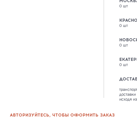
МОСКВ
0
шт
КРАСН
0
шт
НОВОС
0
шт
ЕКАТЕР
0
шт
ДОСТА
транспор
доставки
исходя из
АВТОРИЗУЙТЕСЬ, ЧТОБЫ ОФОРМИТЬ ЗАКАЗ