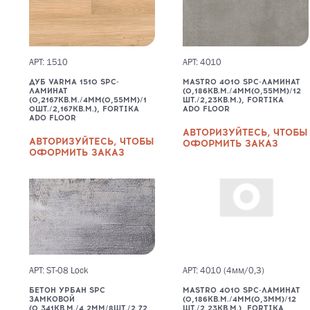
АРТ: 1510
АРТ: 4010
ДУБ VARMA 1510 SPC-
MASTRO 4010 SPC-ЛАМИНАТ
ЛАМИНАТ
(0,186КВ.М./4ММ(0,55ММ)/12
(0,2167КВ.М./4ММ(0,55ММ)/1
ШТ./2,23КВ.М.), FORTIKA
0ШТ./2,167КВ.М.), FORTIKA
ADO FLOOR
ADO FLOOR
АВТОРИЗУЙТЕСЬ, ЧТОБЫ
АВТОРИЗУЙТЕСЬ, ЧТОБЫ
ОФОРМИТЬ ЗАКАЗ
ОФОРМИТЬ ЗАКАЗ
АРТ: ST-08 Lock
АРТ: 4010 (4мм/0,3)
БЕТОН УРБАН SPC
MASTRO 4010 SPC-ЛАМИНАТ
ЗАМКОВОЙ
(0,186КВ.М./4ММ(0,3ММ)/12
(0,341КВ.М./4,2ММ/8ШТ./2,72
ШТ./2,23КВ.М.), FORTIKA