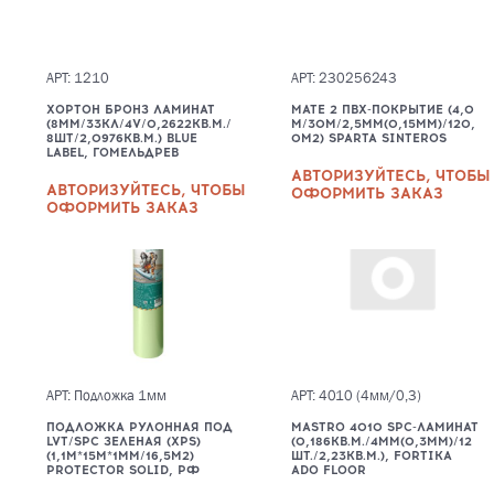
АРТ: 1210
АРТ: 230256243
ХОРТОН БРОНЗ ЛАМИНАТ
MATE 2 ПВХ-ПОКРЫТИЕ (4,0
(8ММ/33КЛ/4V/0,2622КВ.М./
М/30М/2,5ММ(0,15ММ)/120,
8ШТ/2,0976КВ.М.) BLUE
0М2) SPARTA SINTEROS
LABEL, ГОМЕЛЬДРЕВ
АВТОРИЗУЙТЕСЬ, ЧТОБЫ
АВТОРИЗУЙТЕСЬ, ЧТОБЫ
ОФОРМИТЬ ЗАКАЗ
ОФОРМИТЬ ЗАКАЗ
АРТ: Подложка 1мм
АРТ: 4010 (4мм/0,3)
ПОДЛОЖКА РУЛОННАЯ ПОД
MASTRO 4010 SPC-ЛАМИНАТ
LVT/SPC ЗЕЛЕНАЯ (XPS)
(0,186КВ.М./4ММ(0,3ММ)/12
(1,1М*15М*1ММ/16,5М2)
ШТ./2,23КВ.М.), FORTIKA
PROTECTOR SOLID, РФ
ADO FLOOR