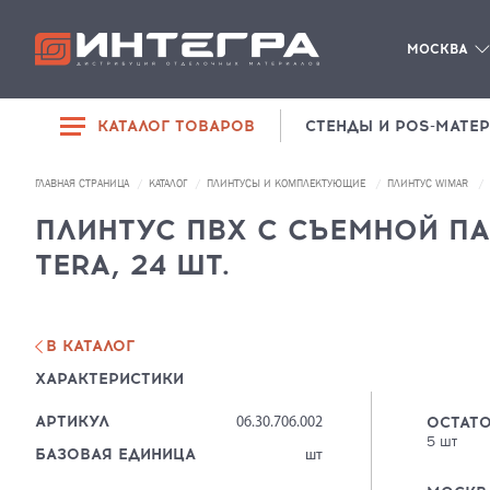
МОСКВА
КАТАЛОГ ТОВАРОВ
СТЕНДЫ И POS-МАТЕ
РАСПРОДАЖА
ГЛАВНАЯ СТРАНИЦА
КАТАЛОГ
ПЛИНТУСЫ И КОМПЛЕКТУЮЩИЕ
ПЛИНТУС WIMAR
SPC-ЛАМИНАТ
ДИЛЕРАМ
ПЛИНТУС ПВХ С СЪЕМНОЙ ПА
ЛАМИНАТ
TERA, 24 ШТ.
О КОМПАНИИ
ЛИНОЛЕУМ
КОНТАКТЫ
ПЛИНТУСЫ И
КОМПЛЕКТУЮЩИЕ
В КАТАЛОГ
ХАРАКТЕРИСТИКИ
СОПУТСТВУЮЩИЕ
ТОВАРЫ
АРТИКУЛ
ОСТАТО
06.30.706.002
5
шт
БАЗОВАЯ ЕДИНИЦА
шт