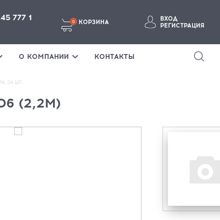
145 777 1
ВХОД
КОРЗИНА
0
РЕГИСТРАЦИЯ
ВОЙТИ В ЛИЧНЫЙ КАБИНЕТ
О КОМПАНИИ
КОНТАКТЫ
A, 24 ШТ.
6 (2,2М)
Забыли пароль?
ВОЙТИ
ТЕ ЗДЕСЬ
Если у вас нет аккаунта, пожалуйста
зарегистрируйтесь