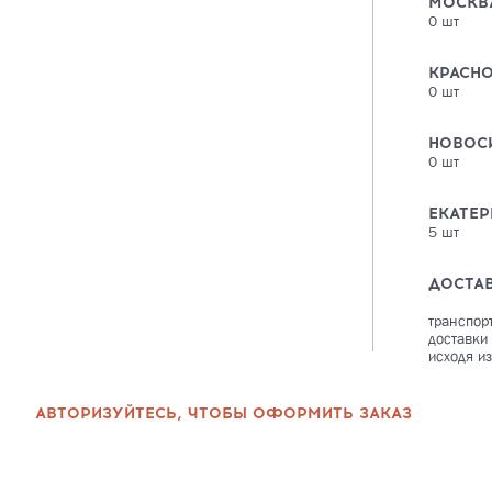
МОСКВ
0
шт
КРАСН
0
шт
НОВОС
0
шт
ЕКАТЕР
5
шт
ДОСТА
транспор
доставки
исходя из
АВТОРИЗУЙТЕСЬ, ЧТОБЫ ОФОРМИТЬ ЗАКАЗ