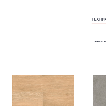
ТЕХНИ
плинтус п