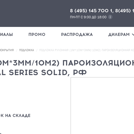
8 (495) 145 700 1, 8(495) 
ПН-ПТ С 9:00 ДО 18:00
РИАЛЫ
ПРОМО
РАСПРОДАЖА
ДИЛЕРАМ
 ПОКРЫТИЯ
ПОДЛОЖКА
ПОДЛОЖКА РУЛОННАЯ (1М*10М*3ММ/10М2) ПАРОИЗОЛЯЦИОННАЯ КОМ
0М*3ММ/10М2) ПАРОИЗОЛЯЦИО
 SERIES SOLID, РФ
НАЖМИ
К НА СКЛАДЕ