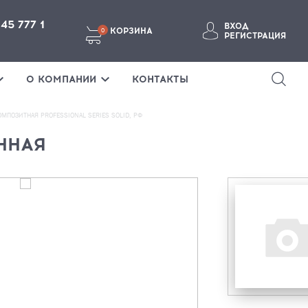
145 777 1
ВХОД
КОРЗИНА
0
РЕГИСТРАЦИЯ
ВОЙТИ В ЛИЧНЫЙ КАБИНЕТ
О КОМПАНИИ
КОНТАКТЫ
ПОЗИТНАЯ PROFESSIONAL SERIES SOLID, РФ
ННАЯ
Забыли пароль?
ВОЙТИ
ТЕ ЗДЕСЬ
Если у вас нет аккаунта, пожалуйста
зарегистрируйтесь