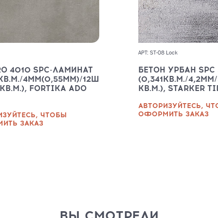
АРТ: ST-08 Lock
O 4010 SPC-ЛАМИНАТ
БЕТОН УРБАН SPC
6КВ.М./4ММ(0,55ММ)/12Ш
(0,341КВ.М./4,2ММ/
3КВ.М.), FORTIKA ADO
КВ.М.), STARKER T
АВТОРИЗУЙТЕСЬ, Ч
ОФОРМИТЬ ЗАКАЗ
ИЗУЙТЕСЬ, ЧТОБЫ
ИТЬ ЗАКАЗ
ВЫ СМОТРЕЛИ