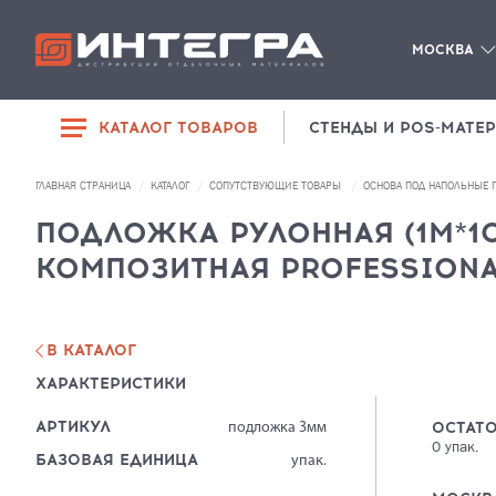
МОСКВА
КАТАЛОГ ТОВАРОВ
СТЕНДЫ И POS-МАТЕ
РАСПРОДАЖА
ГЛАВНАЯ СТРАНИЦА
КАТАЛОГ
СОПУТСТВУЮЩИЕ ТОВАРЫ
ОСНОВА ПОД НАПОЛЬНЫЕ
SPC-ЛАМИНАТ
ДИЛЕРАМ
ПОДЛОЖКА РУЛОННАЯ (1М*1
ЛАМИНАТ
КОМПОЗИТНАЯ PROFESSIONAL
О КОМПАНИИ
ЛИНОЛЕУМ
КОНТАКТЫ
ПЛИНТУСЫ И
КОМПЛЕКТУЮЩИЕ
В КАТАЛОГ
ХАРАКТЕРИСТИКИ
СОПУТСТВУЮЩИЕ
ТОВАРЫ
АРТИКУЛ
ОСТАТО
подложка 3мм
0
упак.
БАЗОВАЯ ЕДИНИЦА
упак.