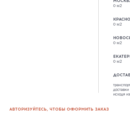
МОСКВ
0
м2
КРАСН
0
м2
НОВОС
0
м2
ЕКАТЕР
0
м2
ДОСТА
транспор
доставки
исходя из
АВТОРИЗУЙТЕСЬ, ЧТОБЫ ОФОРМИТЬ ЗАКАЗ