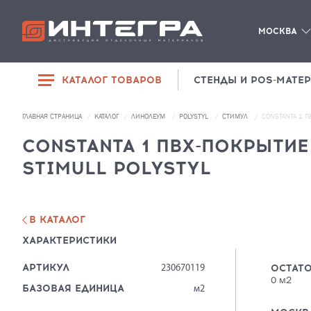
МОСКВА
КАТАЛОГ ТОВАРОВ
СТЕНДЫ И POS-МАТЕ
РАСПРОДАЖА
ГЛАВНАЯ СТРАНИЦА
КАТАЛОГ
ЛИНОЛЕУМ
POLYSTYL
СТИМУЛ
CONSTANTA 1 П
SPC-ЛАМИНАТ
ДИЛЕРАМ
CONSTANTA 1 ПВХ-ПОКРЫТИЕ 
ЛАМИНАТ
STIMULL POLYSTYL
О КОМПАНИИ
ЛИНОЛЕУМ
КОНТАКТЫ
ПЛИНТУСЫ И
КОМПЛЕКТУЮЩИЕ
В КАТАЛОГ
ХАРАКТЕРИСТИКИ
СОПУТСТВУЮЩИЕ
ТОВАРЫ
АРТИКУЛ
ОСТАТО
230670119
0
м2
БАЗОВАЯ ЕДИНИЦА
м2