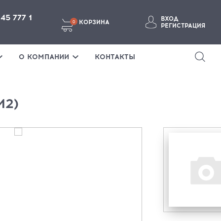
145 777 1
ВХОД
КОРЗИНА
0
РЕГИСТРАЦИЯ
ВОЙТИ В ЛИЧНЫЙ КАБИНЕТ
О КОМПАНИИ
КОНТАКТЫ
М2)
Забыли пароль?
ВОЙТИ
ТЕ ЗДЕСЬ
Если у вас нет аккаунта, пожалуйста
зарегистрируйтесь