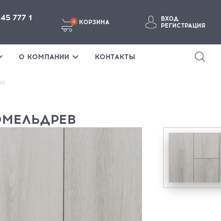
145 777 1
ВХОД
КОРЗИНА
0
РЕГИСТРАЦИЯ
ВОЙТИ В ЛИЧНЫЙ КАБИНЕТ
О КОМПАНИИ
КОНТАКТЫ
РЕВ
ГОМЕЛЬДРЕВ
Забыли пароль?
ВОЙТИ
ТЕ ЗДЕСЬ
Если у вас нет аккаунта, пожалуйста
зарегистрируйтесь