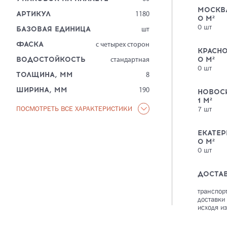
МОСКВ
АРТИКУЛ
1180
0
М²
0
шт
БАЗОВАЯ ЕДИНИЦА
шт
ФАСКА
с четырех сторон
КРАСН
ВОДОСТОЙКОСТЬ
0
М²
стандартная
0
шт
ТОЛЩИНА, ММ
8
ШИРИНА, ММ
190
НОВОС
1
М²
ПОСМОТРЕТЬ ВСЕ ХАРАКТЕРИСТИКИ
7
шт
ЕКАТЕР
0
М²
0
шт
ДОСТА
транспор
доставки
исходя из