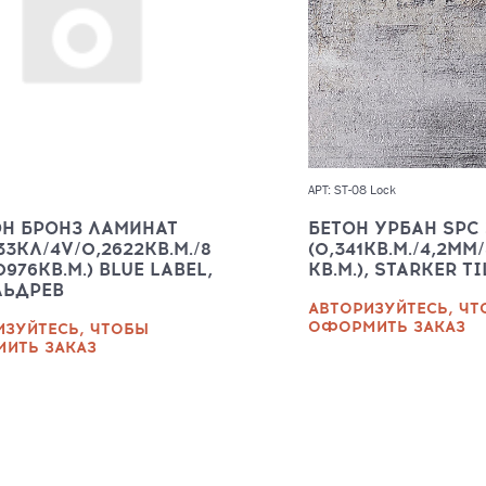
АРТ: ST-08 Lock
Н БРОНЗ ЛАМИНАТ
БЕТОН УРБАН SPC
33КЛ/4V/0,2622КВ.М./8
(0,341КВ.М./4,2ММ/
976КВ.М.) BLUE LABEL,
КВ.М.), STARKER T
ЛЬДРЕВ
АВТОРИЗУЙТЕСЬ, Ч
ОФОРМИТЬ ЗАКАЗ
ИЗУЙТЕСЬ, ЧТОБЫ
ИТЬ ЗАКАЗ