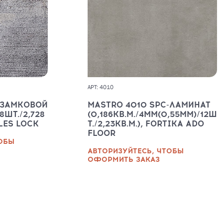
АРТ: 4010
 ЗАМКОВОЙ
MASTRO 4010 SPC-ЛАМИНАТ
8ШТ./2,728
(0,186КВ.М./4ММ(0,55ММ)/12Ш
ILES LOCK
Т./2,23КВ.М.), FORTIKA ADO
FLOOR
ТОБЫ
АВТОРИЗУЙТЕСЬ, ЧТОБЫ
ОФОРМИТЬ ЗАКАЗ