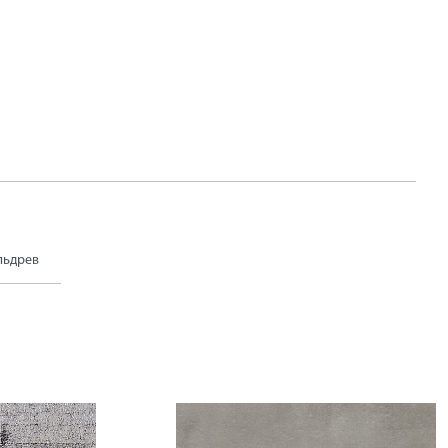
ельдрев