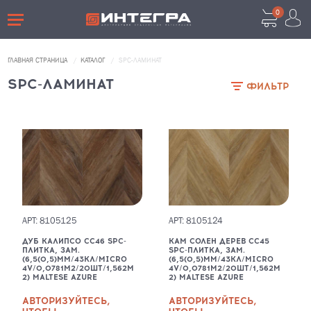
0
ВОЙТИ В ЛИЧНЫЙ КАБИНЕТ
ГЛАВНАЯ СТРАНИЦА
КАТАЛОГ
SPC-ЛАМИНАТ
SPC-ЛАМИНАТ
ФИЛЬТР
Забыли пароль?
АРТ: 8105125
АРТ: 8105124
ВОЙТИ
ДУБ КАЛИПСО CC46 SPC-
КАМ СОЛЕН ДЕРЕВ CC45
НАЖМИТЕ ЗДЕСЬ
ПЛИТКА, ЗАМ.
SPC-ПЛИТКА, ЗАМ.
(6,5(0,5)ММ/43КЛ/MICRO
(6,5(0,5)ММ/43КЛ/MICRO
4V/0,0781М2/20ШТ/1,562М
4V/0,0781М2/20ШТ/1,562М
Если у вас нет аккаунта, пожалуйста
2) MALTESE AZURЕ
2) MALTESE AZURЕ
зарегистрируйтесь
АВТОРИЗУЙТЕСЬ,
АВТОРИЗУЙТЕСЬ,