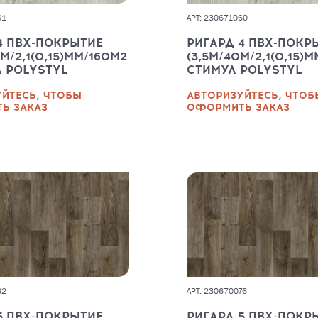
61
АРТ: 230671060
4 ПВХ-ПОКРЫТИЕ
РИГАРД 4 ПВХ-ПОКР
М/2,1(0,15)ММ/160М2
(3,5М/40М/2,1(0,15)
Л POLYSTYL
СТИМУЛ POLYSTYL
ЙТЕСЬ, ЧТОБЫ
АВТОРИЗУЙТЕСЬ, ЧТОБ
Ь ЗАКАЗ
ОФОРМИТЬ ЗАКАЗ
62
АРТ: 230670076
5 ПВХ-ПОКРЫТИЕ
РИГАРД 5 ПВХ-ПОКР