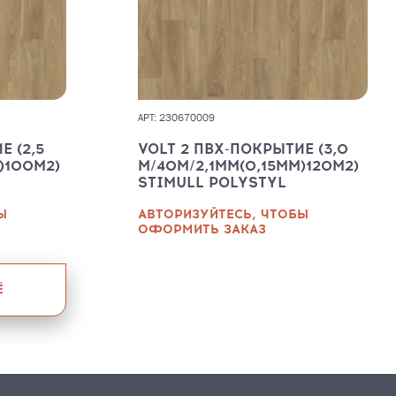
АРТ: 230670009
Е (2,5
VOLT 2 ПВХ-ПОКРЫТИЕ (3,0
)100М2)
М/40М/2,1ММ(0,15ММ)120М2)
STIMULL POLYSTYL
Ы
АВТОРИЗУЙТЕСЬ, ЧТОБЫ
ОФОРМИТЬ ЗАКАЗ
Ё