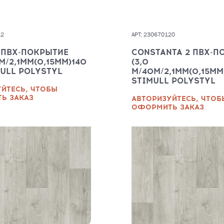
12
АРТ: 230670120
 ПВХ-ПОКРЫТИЕ
CONSTANTA 2 ПВХ-П
М/2,1ММ(0,15ММ)140
(3,0
MULL POLYSTYL
М/40М/2,1ММ(0,15ММ
STIMULL POLYSTYL
ЙТЕСЬ, ЧТОБЫ
Ь ЗАКАЗ
АВТОРИЗУЙТЕСЬ, ЧТОБ
ОФОРМИТЬ ЗАКАЗ