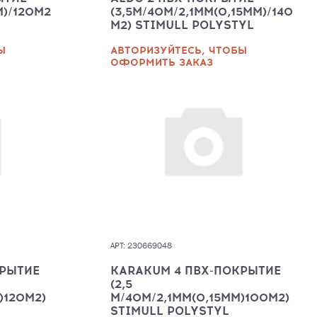
М)/120М2
(3,5М/40М/2,1ММ(0,15ММ)/140
М2) STIMULL POLYSTYL
Ы
АВТОРИЗУЙТЕСЬ, ЧТОБЫ
ОФОРМИТЬ ЗАКАЗ
АРТ: 230669048
КРЫТИЕ
KARAKUM 4 ПВХ-ПОКРЫТИЕ
(2,5
)120М2)
М/40М/2,1ММ(0,15ММ)100М2)
STIMULL POLYSTYL