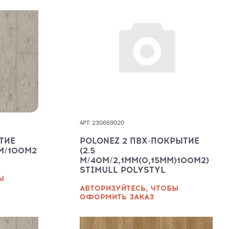
АРТ: 230669020
ТИЕ
POLONEZ 2 ПВХ-ПОКРЫТИЕ
ММ/100М2
(2.5
М/40М/2,1ММ(0,15ММ)100М2)
STIMULL POLYSTYL
Ы
АВТОРИЗУЙТЕСЬ, ЧТОБЫ
ОФОРМИТЬ ЗАКАЗ