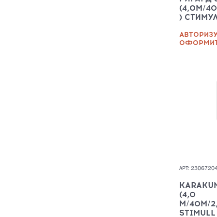
(4,0М/40
) СТИМУ
АВТОРИЗУ
ОФОРМИТ
АРТ: 2306720
KARAKUM
(4,0
М/40М/2
STIMULL