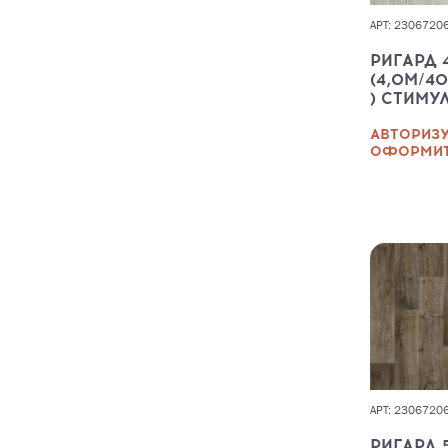
АРТ: 2306720
РИГАРД 
(4,0М/40
) СТИМУ
АВТОРИЗУ
ОФОРМИТ
АРТ: 2306720
РИГАРД 