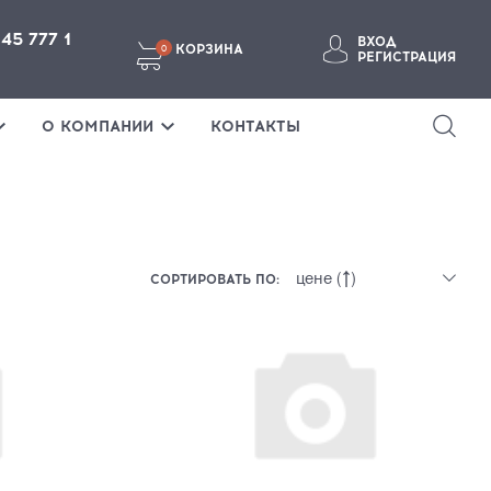
145 777 1
ВХОД
КОРЗИНА
0
РЕГИСТРАЦИЯ
ВОЙТИ В ЛИЧНЫЙ КАБИНЕТ
О КОМПАНИИ
КОНТАКТЫ
СОРТИРОВАТЬ ПО:
Забыли пароль?
ВОЙТИ
ТЕ ЗДЕСЬ
Если у вас нет аккаунта, пожалуйста
зарегистрируйтесь