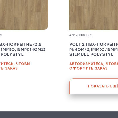
09
АРТ: 230669009
ПВХ-ПОКРЫТИЕ (3,5
VOLT 2 ПВХ-ПОКРЫТИ
,1ММ(0,15ММ)140М2)
М/40М/2,1ММ(0,15ММ
 POLYSTYL
STIMULL POLYSTYL
ЙТЕСЬ, ЧТОБЫ
АВТОРИЗУЙТЕСЬ, ЧТОБ
Ь ЗАКАЗ
ОФОРМИТЬ ЗАКАЗ
ПОКАЗАТЬ ЕЩ