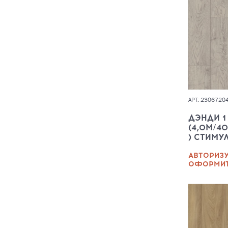
АРТ: 2306720
ДЭНДИ 1
(4,0М/40
) СТИМУ
АВТОРИЗУ
ОФОРМИТ