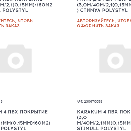
М/2,1(0,15ММ)/160М2
(3,0М/40М/2,1(0,15М
Л POLYSTYL
) СТИМУЛ POLYSTYL
ЙТЕСЬ, ЧТОБЫ
АВТОРИЗУЙТЕСЬ, ЧТОБ
Ь ЗАКАЗ
ОФОРМИТЬ ЗАКАЗ
48
АРТ: 230670059
 4 ПВХ-ПОКРЫТИЕ
KARAKUM 4 ПВХ-ПО
(3,0
,1ММ(0,15ММ)160М2)
М/40М/2,1ММ(0,15ММ
 POLYSTYL
STIMULL POLYSTYL