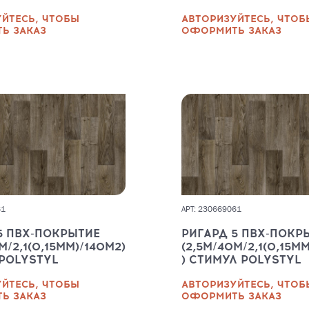
ЙТЕСЬ, ЧТОБЫ
АВТОРИЗУЙТЕСЬ, ЧТОБ
Ь ЗАКАЗ
ОФОРМИТЬ ЗАКАЗ
61
АРТ: 230669061
5 ПВХ-ПОКРЫТИЕ
РИГАРД 5 ПВХ-ПОКР
М/2,1(0,15ММ)/140М2)
(2,5М/40М/2,1(0,15М
POLYSTYL
) СТИМУЛ POLYSTYL
ЙТЕСЬ, ЧТОБЫ
АВТОРИЗУЙТЕСЬ, ЧТОБ
Ь ЗАКАЗ
ОФОРМИТЬ ЗАКАЗ