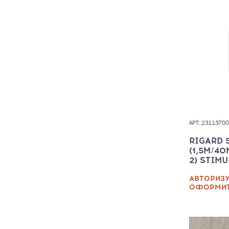
АРТ: 2311370
RIGARD 
(1,5М/4
2) STIM
АВТОРИЗУ
ОФОРМИТ