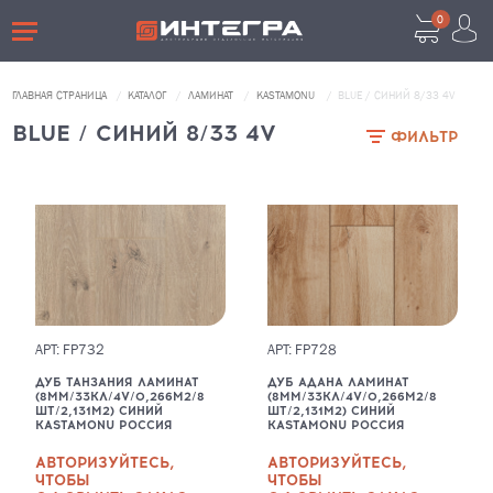
0
ВОЙТИ В ЛИЧНЫЙ КАБИНЕТ
ГЛАВНАЯ СТРАНИЦА
КАТАЛОГ
ЛАМИНАТ
KASTAMONU
BLUE / СИНИЙ 8/33 4V
BLUE / СИНИЙ 8/33 4V
ФИЛЬТР
Забыли пароль?
АРТ: FP732
АРТ: FP728
ВОЙТИ
ДУБ ТАНЗАНИЯ ЛАМИНАТ
ДУБ АДАНА ЛАМИНАТ
НАЖМИТЕ ЗДЕСЬ
(8ММ/33КЛ/4V/0,266М2/8
(8ММ/33КЛ/4V/0,266М2/8
ШТ/2,131М2) СИНИЙ
ШТ/2,131М2) СИНИЙ
KASTAMONU РОССИЯ
KASTAMONU РОССИЯ
Если у вас нет аккаунта, пожалуйста
зарегистрируйтесь
АВТОРИЗУЙТЕСЬ,
АВТОРИЗУЙТЕСЬ,
ЧТОБЫ
ЧТОБЫ